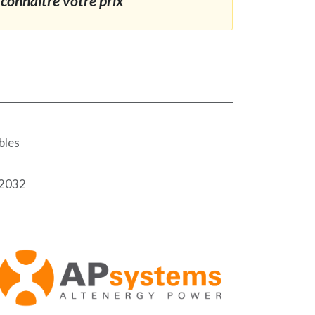
connaître votre prix
bles
2032