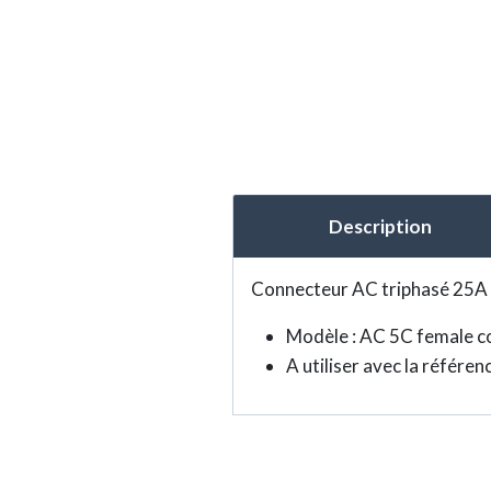
Description
Connecteur AC triphasé 25A
Modèle : AC 5C female 
A utiliser avec la référen