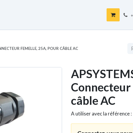
op
+
NECTEUR FEMELLE, 25A, POUR CÂBLE AC
APSYSTEMS
Connecteur 
câble AC
A utiliser avec la référence