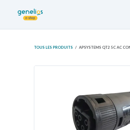
Se rendre au contenu
Retour site Genelios
Accueil e-Sh
TOUS LES PRODUITS
APSYSTEMS QT2 5C AC CON