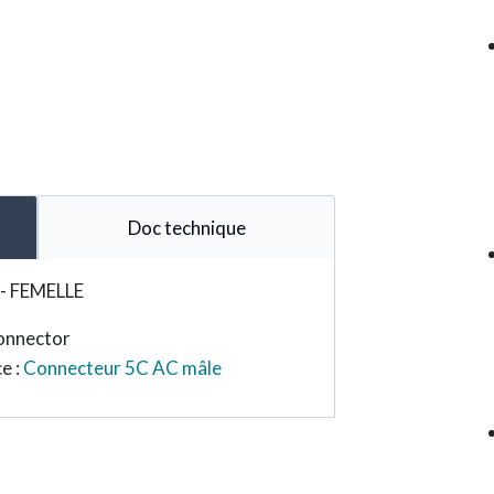
Doc technique
 - FEMELLE
connector
ce :
Connecteur 5C AC mâle