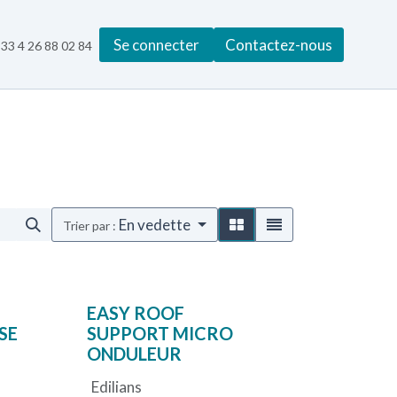
Se connecter
Contactez-nous
33 4 26 88 02 84
En vedette
Trier par :
EASY ROOF
SE
SUPPORT MICRO
ONDULEUR
Edilians