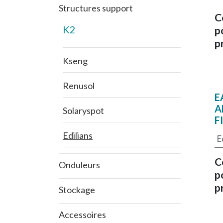
Structures support
C
K2
p
p
Kseng
Renusol
E
A
Solaryspot
F
Edilians
E
C
Onduleurs
p
p
Stockage
Accessoires