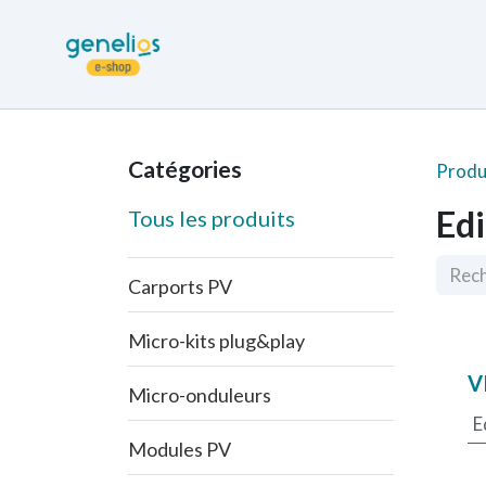
Se rendre au contenu
Retour site Genelios
Accueil e-Sh
Catégories
Produ
Edi
Tous les produits
Carports PV
Micro-kits plug&play
V
Micro-onduleurs
E
Modules PV