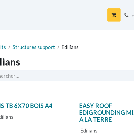
op
+
its
Structures support
Edilians
lians
IS TB 6X70 BOIS A4
EASY ROOF
EDIGROUNDING MI
dilians
A LA TERRE
Edilians