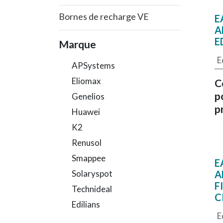
Bornes de recharge VE
E
A
E
Marque
E
APSystems
Eliomax
C
p
Genelios
p
Huawei
K2
Renusol
Smappee
E
Solaryspot
A
F
Technideal
C
Edilians
E