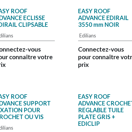
ASY ROOF
EASY ROOF
DVANCE ECLISSE
ADVANCE EDIRAIL
DIRAIL CLIPSABLE
3550 mm NOIR
dilians
Edilians
onnectez-vous
Connectez-vous
our connaître votre
pour connaître vot
rix
prix
ASY ROOF
EASY ROOF
DVANCE SUPPORT
ADVANCE CROCHE
IXATION POUR
REGLABLE TUILE
ROCHET OU VIS
PLATE GRIS +
EDICLIP
dilians