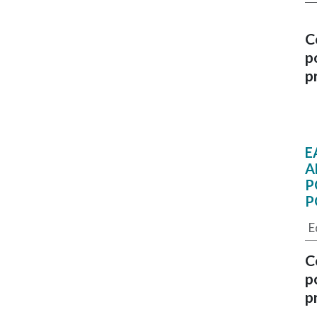
C
p
p
E
A
P
P
E
C
p
p