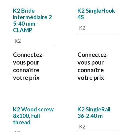
K2 Bride
K2 SingleHook
intermédiaire 2
4S
5-40 mm -
K2
CLAMP
K2
Connectez-
Connectez-
vous pour
vous pour
connaître
connaître
votre prix
votre prix
K2 Wood screw
K2 SingleRail
8x100, Full
36-2.40 m
thread
K2